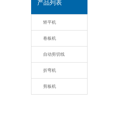
产品列表
矫平机
卷板机
自动剪切线
折弯机
剪板机