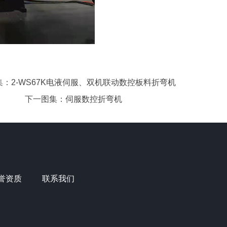
集：
2-WS67K电液伺服、双机联动数控板料折弯机
下一图集：
伺服数控折弯机
誉资质
联系我们