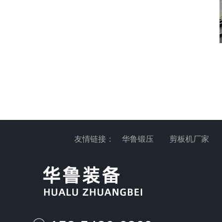
友情链接：
华鲁锻压
剪板机厂家