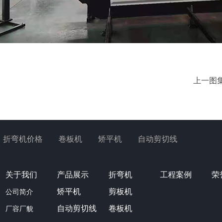
上一图
折弯机价格
卷板机
矫平机
自动剪切线
关于我们
产品展示
折弯机
工程案例
荣
矫平机
剪板机
公司简介
自动剪切线
卷板机
厂容厂貌