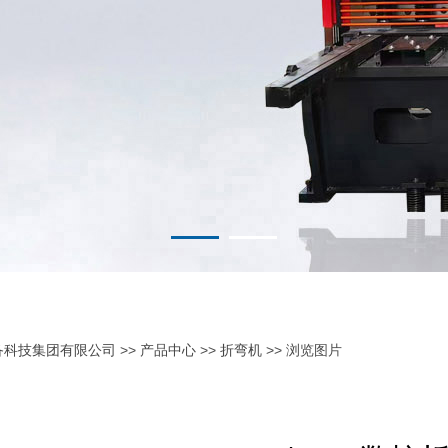
备科技集团有限公司
>>
产品中心
>>
折弯机
>> 浏览图片